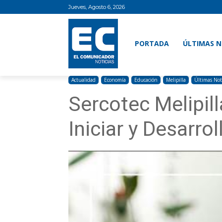
Jueves, Agosto 6, 2026
PORTADA
ÚLTIMAS N
Actualidad
Economía
Educación
Melipilla
Últimas Not
Sercotec Melipill
Iniciar y Desarro