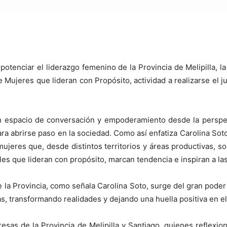
 y potenciar el liderazgo femenino de la Provincia de Melipilla
 de Mujeres que lideran con Propósito, actividad a realizarse e
un espacio de conversación y empoderamiento desde la perspec
ara abrirse paso en la sociedad. Como así enfatiza Carolina Sot
ujeres que, desde distintos territorios y áreas productivas, soc
les que lideran con propósito, marcan tendencia e inspiran a l
s de la Provincia, como señala Carolina Soto, surge del gran po
as, transformando realidades y dejando una huella positiva en e
resas de la Provincia de Melipilla y Santiago, quienes reflexion